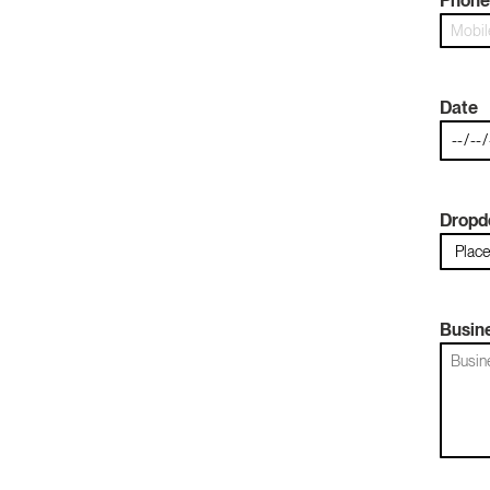
Phone
Date
Drop
Busin