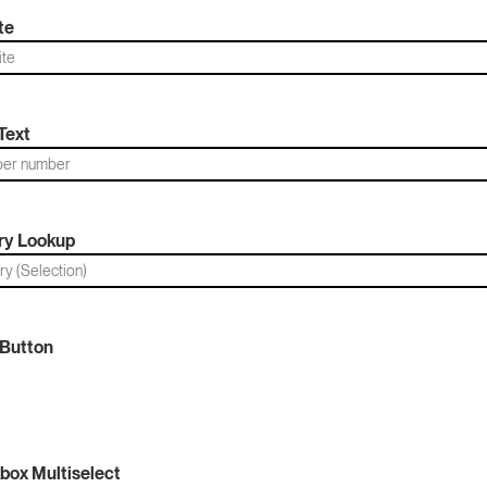
te
Text
ry Lookup
 Button
box Multiselect