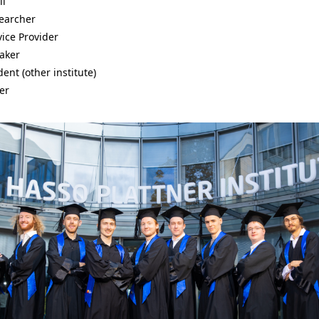
il
earcher
vice Provider
aker
ent (other institute)
er