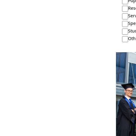
Pup
Res
Ser
Spe
Stud
Oth