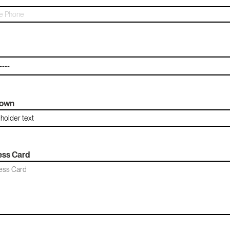
down
ess Card