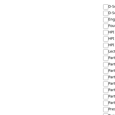
D-S
D-S
Eng
Fou
HPI
HPI
HPI
Lec
Par
Par
Par
Par
Par
Par
Par
Part
Pre