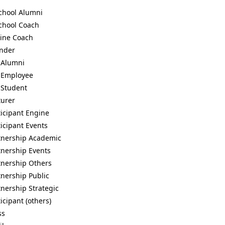
chool Alumni
chool Coach
ine Coach
nder
 Alumni
 Employee
 Student
turer
ticipant Engine
ticipant Events
tnership Academic
tnership Events
tnership Others
tnership Public
tnership Strategic
icipant (others)
ss