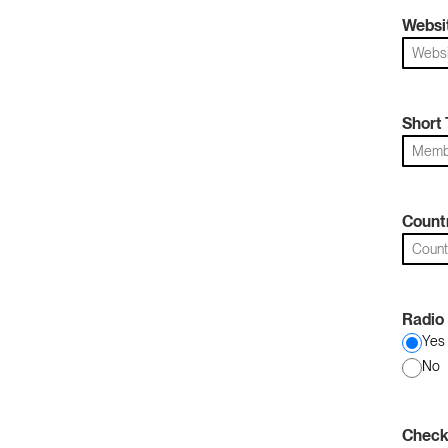
Websi
Short 
Count
Radio
Yes
No
Check